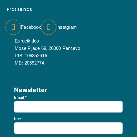
Pratite nas
Facebook
Instagram
Eurovik doo
Moše Pijade 68, 26000 Pančevo
PIB: 106852616
MB: 20692774