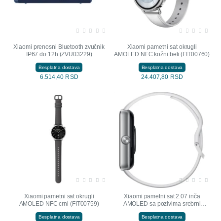
NOVO
Xiaomi prenosni Bluetooth zvučnik
Xiaomi pametni sat okrugli
IP67 do 12h (ZVU03229)
AMOLED NFC kožni beli (FIT00760)
Besplatna dostava
Besplatna dostava
6.514,40 RSD
24.407,80 RSD
NOVO
NOVO
Xiaomi pametni sat okrugli
Xiaomi pametni sat 2.07 inča
AMOLED NFC crni (FIT00759)
AMOLED sa pozivima srebrni
(FIT00713)
Besplatna dostava
Besplatna dostava