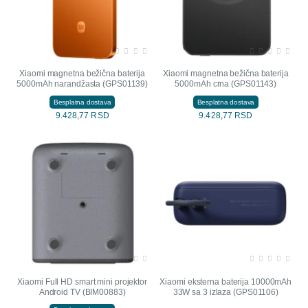
NOVO
NOVO
Xiaomi magnetna bežična baterija
Xiaomi magnetna bežična baterija
5000mAh narandžasta (GPS01139)
5000mAh crna (GPS01143)
Besplatna dostava
Besplatna dostava
9.428,77 RSD
9.428,77 RSD
NOVO
NOVO
Xiaomi Full HD smart mini projektor
Xiaomi eksterna baterija 10000mAh
Android TV (BIM00883)
33W sa 3 izlaza (GPS01106)