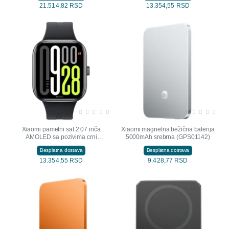
21.514,82 RSD
13.354,55 RSD
NOVO
NOVO
Xiaomi pametni sat 2.07 inča
Xiaomi magnetna bežična baterija
AMOLED sa pozivima crni
5000mAh srebrna (GPS01142)
(FIT00714)
Besplatna dostava
Besplatna dostava
13.354,55 RSD
9.428,77 RSD