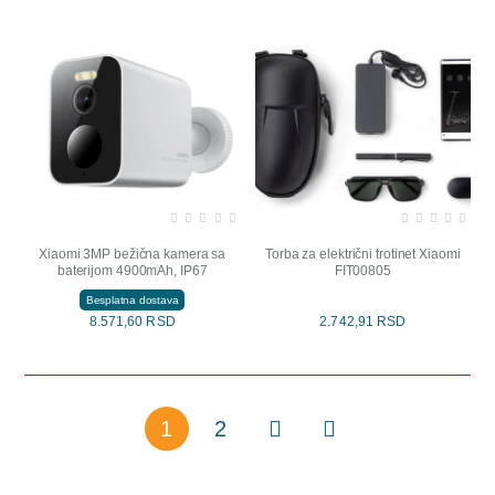
Xiaomi 3MP bežična kamera sa
Torba za električni trotinet Xiaomi
baterijom 4900mAh, IP67
FIT00805
Besplatna dostava
8.571,60 RSD
2.742,91 RSD
1
2