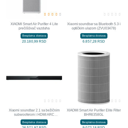
XIAOMI Smart Air Purifier 4 Lite
Xiaomi soundbar sa Bluetooth 5.3 i
prečišćivač vazduha
optičkim ulazom (ZVU03478)
Besplatna dostava
Besplatna dostava
20.180,99 RSD
6.857,28 RSD
Xiaomi soundbar 2.1 sa bežičnim
XIAOMI Smart Air Purifier Elite Filter
subwooferom i HDMI ARC
BHR6358GL
(ZVU03779)
Besplatna dostava
Besplatna dostava
26.571,97 RSD
9.072,18 RSD