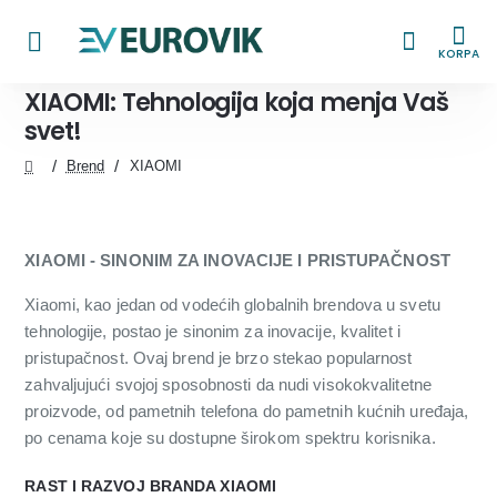
KORPA
XIAOMI: Tehnologija koja menja Vaš
svet!
Brend
XIAOMI
home
XIAOMI - SINONIM ZA INOVACIJE I PRISTUPAČNOST
Xiaomi, kao jedan od vodećih globalnih brendova u svetu
tehnologije, postao je sinonim za inovacije, kvalitet i
pristupačnost. Ovaj brend je brzo stekao popularnost
zahvaljujući svojoj sposobnosti da nudi visokokvalitetne
proizvode, od pametnih telefona do pametnih kućnih uređaja,
po cenama koje su dostupne širokom spektru korisnika.
RAST I RAZVOJ BRANDA XIAOMI