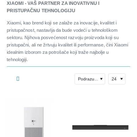
XIAOMI - VAŠ PARTNER ZA INOVATIVNU I
PRISTUPAČNU TEHNOLOGIJU
Xiaomi, kao brend koji se zalaže za inovacije, kvalitet i
pristupačnost, nastavlja da bude vodeći u tehnološkom
sektoru. Njihova posvećenost razvoju proizvoda koji su
pristupačni, ali ne žrtvuju kvalitet ili performanse, čini Xiaomi
idealnim izborom za potrošače koji traže najbolje u
tehnologiji.