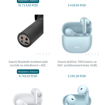
Besplatna dostava
31.714,93 RSD
3.428,64 RSD
Xiaomi Bluetooth konferencijski
Xiaomi bežične TWS bubice sa
zvučnik sa mikrofonom i AEC
ANC poništavanjem buke 42dB
(ZVU03753)
plave
Besplatna dostava
8.743,02 RSD
3.291,50 RSD