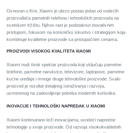
Osnovan u Kini, Xiaomi je ubrzo postao jedan od vodećih
proizvođača pametnih telefona i tehnoloških proizvoda na
svetskom tržištu. Njihov rast je podstaknut inovativnim
pristupom, fokusom na korisničko iskustvo i strategijom koja
kombinuje kvalitetne proizvode sa pristupačnim cenama.
PROIZVODI VISOKOG KVALITETA XIAOMI
Xiaomi nudi širok spektar proizvoda koji uključuju pametne
telefone, pametne narukvice, televizore, laptopove, pametne
kućne uređaje i mnoge druge tehnološke proizvode. Svaki
proizvod je rezultat detaljnog istraživanja i razvoja,
usmerenog na zadovoljenje potreba modernih korisnika.
INOVACIJE I TEHNOLOŠKI NAPREDAK U XIAOMI
Xiaomi kontinuirano teži inovacijama, uvodeći napredne
tehnologije u svoje proizvode. Od razvoja visokokvalitetnih