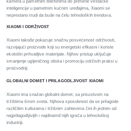
kamera u pametnim telefonima do primene veštačke
inteligencije u pametnim kućnim uređajima, Xiaomi se
neprestano trudi da bude na čelu tehnoloških trendova.
XIAOMI I ODRŽIVOST
Xiaomi takođe pokazuje snažnu posvećenost održivosti,
razvijajući proizvode koji su energetski efikasni i koriste
ekološki prihvatljive materijale. Njihov pristup uključuje
smanjenje ugljeničnog otiska i promociju održivih praksi u
proizvodnji.
GLOBALNI DOMET I PRILAGODLJIVOST XIAOMI
Xiaomi ima snažan globalni domet, sa prisustvom na
tržištima širom sveta. Njihova sposobnost da se prilagode
različitim kulturama i tržišnim zahtevima čini ih jednim od
najprilagodljivijih i najdinamičnijih igrača u tehnološkoj
industriji.