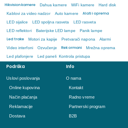
Hikvision kamere
Dahua kamere
WiFi kamere
Hard disk
Alati i oprema
Kablovi za video nadzor
Auto kamere
LED sijalice
LED spoljna rasveta
LED rasveta
LED reflektori
Baterijske LED lampe
Panik lampe
Led trake
Motori za kapije
Pretvarači napona
Alarmi
Rek ormani
Video interfoni
Ozvučenje
Mrežna oprema
Led plafonjere
Led paneli
Kontrola pristupa
Podrška
Info
Uslovi poslovanja
O nama
Online kupovina
Kontakt
Način plaćanja
Radno vreme
Reklamacije
Partnerski program
Dostava
B2B