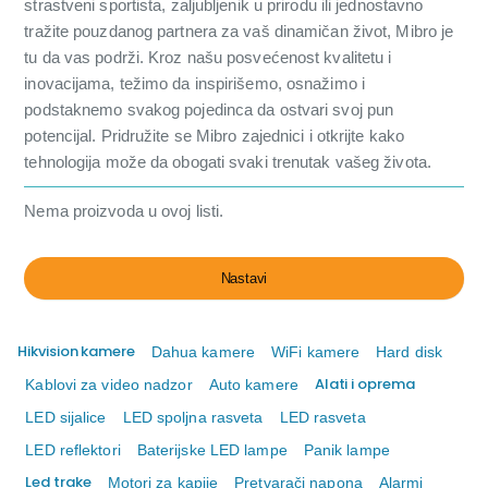
strastveni sportista, zaljubljenik u prirodu ili jednostavno
tražite pouzdanog partnera za vaš dinamičan život, Mibro je
tu da vas podrži. Kroz našu posvećenost kvalitetu i
inovacijama, težimo da inspirišemo, osnažimo i
podstaknemo svakog pojedinca da ostvari svoj pun
potencijal. Pridružite se Mibro zajednici i otkrijte kako
tehnologija može da obogati svaki trenutak vašeg života.
Nema proizvoda u ovoj listi.
Nastavi
Hikvision kamere
Dahua kamere
WiFi kamere
Hard disk
Alati i oprema
Kablovi za video nadzor
Auto kamere
LED sijalice
LED spoljna rasveta
LED rasveta
LED reflektori
Baterijske LED lampe
Panik lampe
Led trake
Motori za kapije
Pretvarači napona
Alarmi