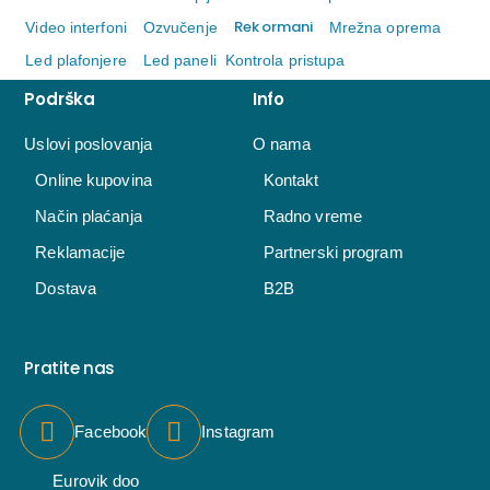
Rek ormani
Video interfoni
Ozvučenje
Mrežna oprema
Led plafonjere
Led paneli
Kontrola pristupa
Podrška
Info
Uslovi poslovanja
O nama
Online kupovina
Kontakt
Način plaćanja
Radno vreme
Reklamacije
Partnerski program
Dostava
B2B
Pratite nas
Facebook
Instagram
Eurovik doo