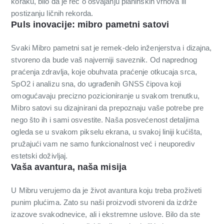
koraku, bilo da je reč o osvajanju planinskih vrhova ili
postizanju ličnih rekorda.
Puls inovacije: mibro pametni satovi
Svaki Mibro pametni sat je remek-delo inženjerstva i dizajna,
stvoreno da bude vaš najverniji saveznik. Od naprednog
praćenja zdravlja, koje obuhvata praćenje otkucaja srca,
SpO2 i analizu sna, do ugrađenih GNSS čipova koji
omogućavaju precizno pozicioniranje u svakom trenutku,
Mibro satovi su dizajnirani da prepoznaju vaše potrebe pre
nego što ih i sami osvestite. Naša posvećenost detaljima
ogleda se u svakom pikselu ekrana, u svakoj liniji kućišta,
pružajući vam ne samo funkcionalnost već i neuporediv
estetski doživljaj.
Vaša avantura, naša misija
U Mibru verujemo da je život avantura koju treba proživeti
punim plućima. Zato su naši proizvodi stvoreni da izdrže
izazove svakodnevice, ali i ekstremne uslove. Bilo da ste