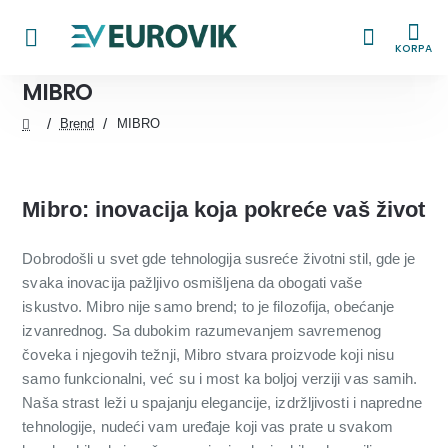
KORPA
MIBRO
Brend
MIBRO
home
Mibro: inovacija koja pokreće vaš život
Dobrodošli u svet gde tehnologija susreće životni stil, gde je
svaka inovacija pažljivo osmišljena da obogati vaše
iskustvo. Mibro nije samo brend; to je filozofija, obećanje
izvanrednog. Sa dubokim razumevanjem savremenog
čoveka i njegovih težnji, Mibro stvara proizvode koji nisu
samo funkcionalni, već su i most ka boljoj verziji vas samih.
Naša strast leži u spajanju elegancije, izdržljivosti i napredne
tehnologije, nudeći vam uređaje koji vas prate u svakom