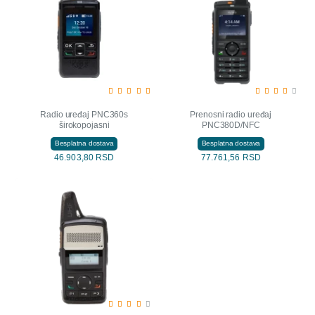
Radio uređaj PNC360s
Prenosni radio uređaj
širokopojasni
PNC380D/NFC
Besplatna dostava
Besplatna dostava
46.903,80 RSD
77.761,56 RSD