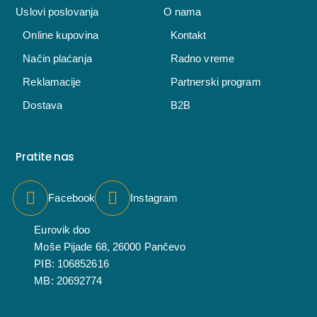
Uslovi poslovanja
O nama
Online kupovina
Kontakt
Način plaćanja
Radno vreme
Reklamacije
Partnerski program
Dostava
B2B
Pratite nas
Facebook
Instagram
Eurovik doo
Moše Pijade 68, 26000 Pančevo
PIB: 106852616
MB: 20692774