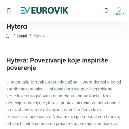
KORPA
Hytera
Brend
Hytera
home
Hytera: Povezivanje koje inspiriše
poverenje
U svetu gde je svaka sekunda važna, Hytera donosi više od
samih radio stanica – mi donosimo sigurne i neprekidne
veze koje omogućavaju nesmetanu komunikaciju. Kroz
decenije inovacija, Hytera je postala sinonim za pouzdanost
u najzahtevnijim okruženjima, nudeći rešenja koja
prevazilaze očekivanja. Naša misija je da osnažimo timove,
od službi hitne pomoći do preduzeća, pružajući im alate za