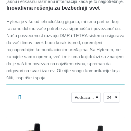
jasnu i efikasnu razmenu informacija kada je to najpotrebnije.
Inovativna rešenja za bezbedniji svet
Hytera je više od tehnološkog giganta; mi smo partner koji
razume dubinu vaše potrebe za sigurnošću i povezanošću.
Naša posvećenost razvoju DMR i TETRA sistema osigurava
da vaši timovi uvek budu korak ispred, opremljeni
najnaprednijim komunikacionim uređajima. Sa Hyterom, ne
kupujete samo opremu, već i mir uma koji dolazi sa znanjem
da je vaš tim povezan na najvišem nivou, spreman da
odgovori na svaki izazov. Otkrijte snagu komunikacije koja
štiti, inspiriše i spaja.