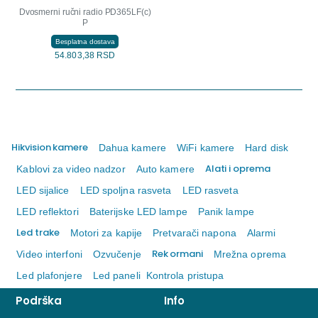
Dvosmerni ručni radio PD365LF(c)
P
Besplatna dostava
54.803,38 RSD
Hikvision kamere
Dahua kamere
WiFi kamere
Hard disk
Alati i oprema
Kablovi za video nadzor
Auto kamere
LED sijalice
LED spoljna rasveta
LED rasveta
LED reflektori
Baterijske LED lampe
Panik lampe
Led trake
Motori za kapije
Pretvarači napona
Alarmi
Rek ormani
Video interfoni
Ozvučenje
Mrežna oprema
Led plafonjere
Led paneli
Kontrola pristupa
Podrška
Info