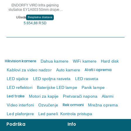
ENDORFY VIRO Infra gejming
slušalice EY1A003 50mm drajveri
3.5mm crne
Ušteda
Besplatna dostava
5.654,88 RSD
Hikvision kamere
Dahua kamere
WiFi kamere
Hard disk
Alati i oprema
Kablovi za video nadzor
Auto kamere
LED sijalice
LED spoljna rasveta
LED rasveta
LED reflektori
Baterijske LED lampe
Panik lampe
Led trake
Motori za kapije
Pretvarači napona
Alarmi
Rek ormani
Video interfoni
Ozvučenje
Mrežna oprema
Led plafonjere
Led paneli
Kontrola pristupa
Podrška
Info