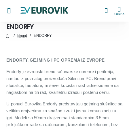
KORPA
ENDORFY
Brend
ENDORFY
home
ENDORFY, GEJMING I PC OPREMA IZ EVROPE
Endorfy je evropski brend računarske opreme i periferija,
nastao iz poznatog proizvođača SilentiumPC. Brend pravi
slušalice, tastature, miševe, kućišta i rashladne sisteme sa
naglaskom na tih rad, kvalitetnu izradu i poštenu cenu.
U ponudi Eurovika Endorfy predstavljaju gejming slušalice sa
velikim drajverima za snažan zvuk i jasnu komunikaciju u
igri. Modeli sa 50mm drajverima i standardnim 3.5mm
priključkom rade sa računarom, konzolom i telefonom, bez