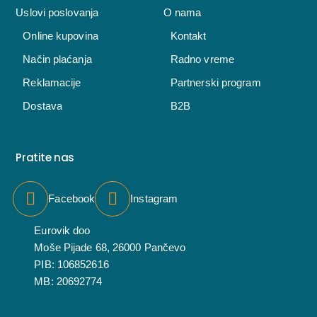
Uslovi poslovanja
O nama
Online kupovina
Kontakt
Način plaćanja
Radno vreme
Reklamacije
Partnerski program
Dostava
B2B
Pratite nas
Facebook
Instagram
Eurovik doo
Moše Pijade 68, 26000 Pančevo
PIB: 106852616
MB: 20692774