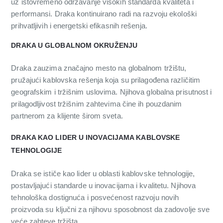
uz istovremeno održavanje visokih standarda kvaliteta i
performansi. Draka kontinuirano radi na razvoju ekološki
prihvatljivih i energetski efikasnih rešenja.
DRAKA U GLOBALNOM OKRUŽENJU
Draka zauzima značajno mesto na globalnom tržištu,
pružajući kablovska rešenja koja su prilagođena različitim
geografskim i tržišnim uslovima. Njihova globalna prisutnost i
prilagodljivost tržišnim zahtevima čine ih pouzdanim
partnerom za klijente širom sveta.
DRAKA KAO LIDER U INOVACIJAMA KABLOVSKE
TEHNOLOGIJE
Draka se ističe kao lider u oblasti kablovske tehnologije,
postavljajući standarde u inovacijama i kvalitetu. Njihova
tehnološka dostignuća i posvećenost razvoju novih
proizvoda su ključni za njihovu sposobnost da zadovolje sve
veće zahteve tržišta.