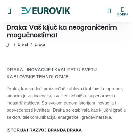
KORPA
Draka: Vaš ključ ka neograničenim
mogućnostima!
Brend
Draka
home
DRAKA - INOVACIJE I KVALITET U SVETU
KABLOVSKE TEHNOLOGIJE
Draka, kao vodeći proizvođač kablova i kablovske opreme,
sinonim je za inovaciju, kvalitet i tehničku superiornost u
industriji kablova. Sa svojom dugom istorijom inovacija i
posvećenosti kvalitetu, Draka se etablirala kao ključni igrač u
sektoru telekomunikacija, energetike i građevinarstva.
ISTORIJA I RAZVOJ BRANDA DRAKA