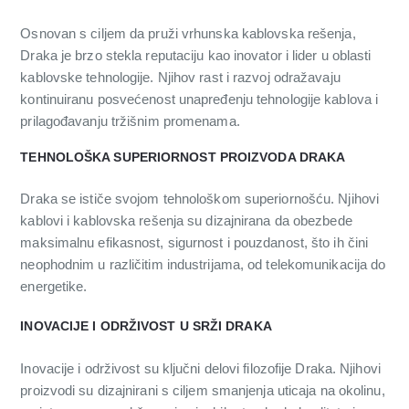
Osnovan s ciljem da pruži vrhunska kablovska rešenja,
Draka je brzo stekla reputaciju kao inovator i lider u oblasti
kablovske tehnologije. Njihov rast i razvoj odražavaju
kontinuiranu posvećenost unapređenju tehnologije kablova i
prilagođavanju tržišnim promenama.
TEHNOLOŠKA SUPERIORNOST PROIZVODA DRAKA
Draka se ističe svojom tehnološkom superiornošću. Njihovi
kablovi i kablovska rešenja su dizajnirana da obezbede
maksimalnu efikasnost, sigurnost i pouzdanost, što ih čini
neophodnim u različitim industrijama, od telekomunikacija do
energetike.
INOVACIJE I ODRŽIVOST U SRŽI DRAKA
Inovacije i održivost su ključni delovi filozofije Draka. Njihovi
proizvodi su dizajnirani s ciljem smanjenja uticaja na okolinu,