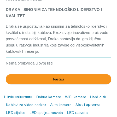
DRAKA - SINONIM ZA TEHNOLOŠKO LIDERSTVO I
KVALITET
Draka se uspostavila kao sinonim za tehnološko liderstvo i
kvalitet u industriji kablova. Kroz svoje inovativne proizvode i
posvećenost održivosti, Draka nastavlja da igra ključnu
ulogu u razvoju industrija koje zavise od visokokvalitetnih
kablovskih rešenja.
Nema proizvoda u ovoj listi.
Nastavi
Hikvision kamere
Dahua kamere
WiFi kamere
Hard disk
Alati i oprema
Kablovi za video nadzor
Auto kamere
LED sijalice
LED spoljna rasveta
LED rasveta