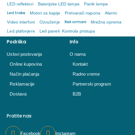
LED reflektori
Baterijske LED lampe
Panik lampe
Led trake
Motori za kapije
Pretvarači napona
Alarmi
Rek ormani
Video interfoni
Ozvučenje
Mrežna oprema
Led plafonjere
Led paneli
Kontrola pristupa
Podrška
Info
Uslovi poslovanja
O nama
Online kupovina
Kontakt
Način plaćanja
Radno vreme
Reklamacije
Partnerski program
Dostava
B2B
Pratite nas
Facebook
Instagram