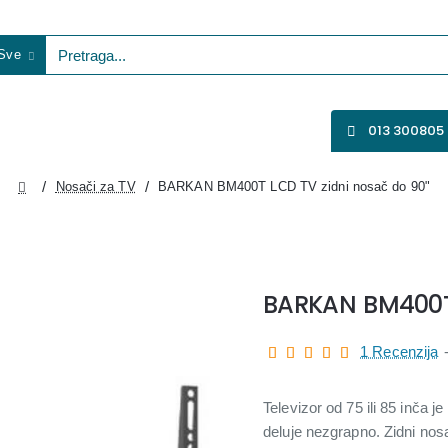
Sve
etraga...
VENTILATORI
WIFI KAMERE
SVE ZA VIDEO NADZOR
013 300805
Nosači za TV
BARKAN BM400T LCD TV zidni nosač do 90"
home
BARKAN BM400T 
1 Recenzija
Televizor od 75 ili 85 inča j
deluje nezgrapno. Zidni nos