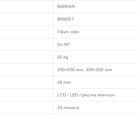
BARKAN
BM400T
Fiksni zidni
Do 90"
60 kg
200×400 mm, 400×600 mm
28 mm
LCD / LED / plazma televizori
24 meseca