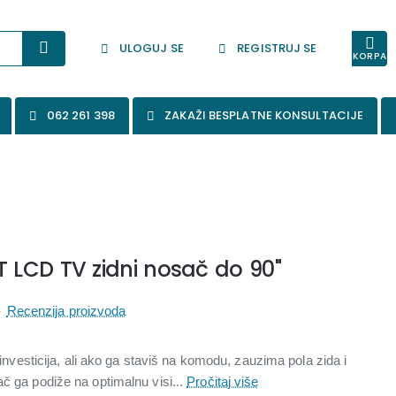
ULOGUJ SE
REGISTRUJ SE
KORPA
062 261 398
ZAKAŽI BESPLATNE KONSULTACIJE
LCD TV zidni nosač do 90"
-
Recenzija proizvoda
e investicija, ali ako ga staviš na komodu, zauzima pola zida i
ač ga podiže na optimalnu visi...
Pročitaj više