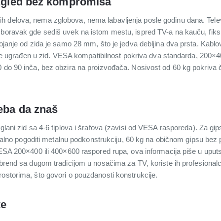
izgled bez kompromisa
 delova, nema zglobova, nema labavljenja posle godinu dana. Televiz
boravak gde sediš uvek na istom mestu, ispred TV-a na kauču, fiksni 
tojanje od zida je samo 28 mm, što je jedva debljina dva prsta. Kablo
 da je ugrađen u zid. VESA kompatibilnost pokriva dva standarda, 20
 do 90 inča, bez obzira na proizvođača. Nosivost od 60 kg pokriva č
reba da znaš
glani zid sa 4-6 tiplova i šrafova (zavisi od VESA rasporeda). Za gips
 idealno pogoditi metalnu podkonstrukciju, 60 kg na običnom gipsu bez
VESA 200×400 ili 400×600 raspored rupa, ova informacija piše u uputstv
 brend sa dugom tradicijom u nosačima za TV, koriste ih profesional
rostorima, što govori o pouzdanosti konstrukcije.
ke