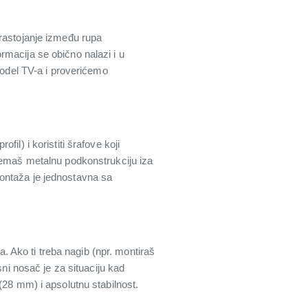
 rastojanje između rupa
rmacija se obično nalazi i u
model TV-a i proverićemo
il) i koristiti šrafove koji
 nemaš metalnu podkonstrukciju iza
ontaža je jednostavna sa
a. Ako ti treba nagib (npr. montiraš
sni nosač je za situaciju kad
(28 mm) i apsolutnu stabilnost.