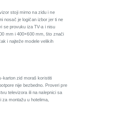
or stoji mirno na zidu i ne
nosač je logičan izbor jer ti ne
vi se provuku iza TV-a i nisu
0×400 mm i 400×600 mm, što znači
ak i najteže modele velikih
-karton zid moraš koristiti
 potpore nije bezbedno. Proveri pre
u televizora ili na nalepnici sa
ci za montažu u hotelima,