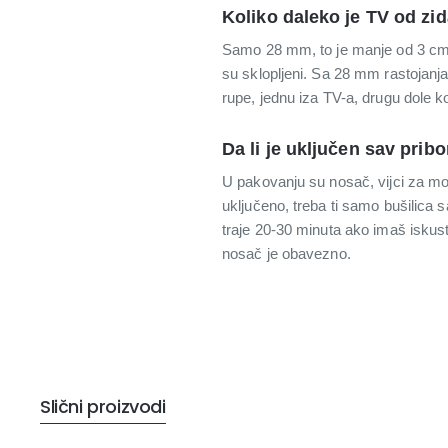
Koliko daleko je TV od z
Samo 28 mm, to je manje od 3 cm. 
su sklopljeni. Sa 28 mm rastojanja,
rupe, jednu iza TV-a, drugu dole ko
Da li je uključen sav prib
U pakovanju su nosač, vijci za mont
uključeno, treba ti samo bušilica 
traje 20-30 minuta ako imaš iskust
nosač je obavezno.
Slični proizvodi