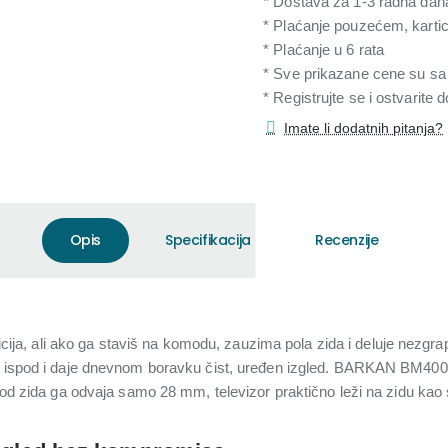
* Dostava za 1-3 radna dan
* Plaćanje pouzećem, karti
* Plaćanje u 6 rata
* Sve prikazane cene su s
* Registrujte se i ostvarite
Imate li dodatnih pitanja?
Opis
Specifikacija
Recenzije
sticija, ali ako ga staviš na komodu, zauzima pola zida i deluje nezgr
r ispod i daje dnevnom boravku čist, uređen izgled. BARKAN BM400T j
a od zida ga odvaja samo 28 mm, televizor praktično leži na zidu kao 