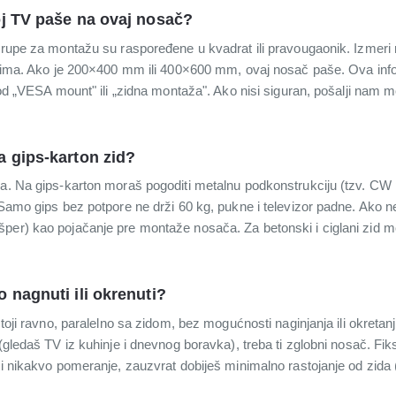
oj TV paše na ovaj nosač?
, rupe za montažu su raspoređene u kvadrat ili pravougaonik. Izmeri
etrima. Ako je 200×400 mm ili 400×600 mm, ovaj nosač paše. Ova info
 pod „VESA mount" ili „zidna montaža". Ako nisi siguran, pošalji nam 
 gips-karton zid?
. Na gips-karton moraš pogoditi metalnu podkonstrukciju (tzv. CW prof
. Samo gips bez potpore ne drži 60 kg, pukne i televizor padne. Ako
per) kao pojačanje pre montaže nosača. Za betonski i ciglani zid m
 nagnuti ili okrenuti?
stoji ravno, paralelno sa zidom, bez mogućnosti naginjanja ili okretanj
(gledaš TV iz kuhinje i dnevnog boravka), treba ti zglobni nosač. Fik
ti nikakvo pomeranje, zauzvrat dobiješ minimalno rastojanje od zida 