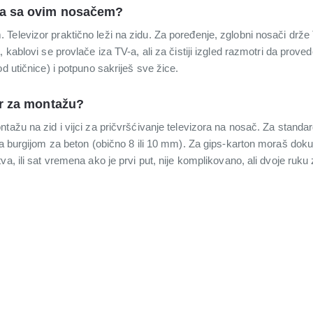
ida sa ovim nosačem?
Televizor praktično leži na zidu. Za poređenje, zglobni nosači drže
 kablovi se provlače iza TV-a, ali za čistiji izgled razmotri da prove
d utičnice) i potpuno sakriješ sve žice.
or za montažu?
ažu na zid i vijci za pričvršćivanje televizora na nosač. Za standarda
sa burgijom za beton (obično 8 ili 10 mm). Za gips-karton moraš doku
va, ili sat vremena ako je prvi put, nije komplikovano, ali dvoje ruku