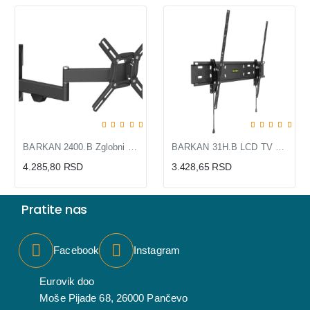
BARKAN 2400.B Zglobni Zidni Nosač za TV 13-39" Full Motion
BARKAN 31H.B LCD TV zidni nosač do 65"
4.285,80 RSD
3.428,65 RSD
Pratite nas
Facebook
Instagram
Eurovik doo
Moše Pijade 68, 26000 Pančevo