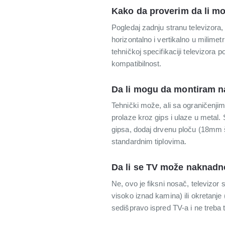
Kako da proverim da li m
Pogledaj zadnju stranu televizora
horizontalno i vertikalno u milim
tehničkoj specifikaciji televizora
kompatibilnost.
Da li mogu da montiram na
Tehnički može, ali sa ograničenjima
prolaze kroz gips i ulaze u metal
gipsa, dodaj drvenu ploču (18mm š
standardnim tiplovima.
Da li se TV može naknadno
Ne, ovo je fiksni nosač, televizor 
visoko iznad kamina) ili okretanje 
sedišpravo ispred TV-a i ne treba 