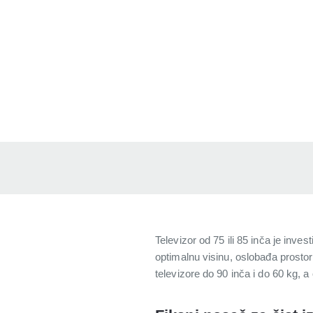
Televizor od 75 ili 85 inča je inve
optimalnu visinu, oslobađa prosto
televizore do 90 inča i do 60 kg, 