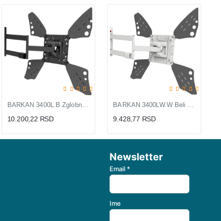
BARKAN 3400L.B Zglobni Zidni Nosač za TV 32-70" sa Punom Rotacijom
BARKAN 3400LW.W Beli Zglobni Nosač za TV 32-70" Full Motion
10.200,22 RSD
9.428,77 RSD