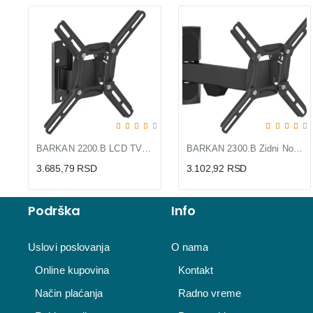
BARKAN 2200.B LCD TV zidni nosač do 39"
BARKAN 2300.B Zidni Nosač za TV 19-39" sa Rotacijom 180°
3.685,79 RSD
3.102,92 RSD
Podrška
Info
Uslovi poslovanja
O nama
Online kupovina
Kontakt
Način plaćanja
Radno vreme