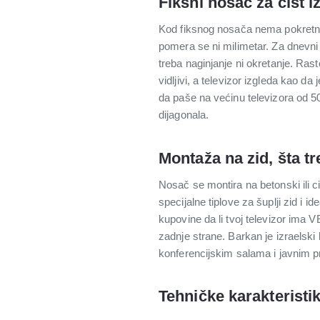
Fiksni nosač za čist 
Kod fiksnog nosača nema pokretnih
pomera se ni milimetar. Za dnevni 
treba naginjanje ni okretanje. Ras
vidljivi, a televizor izgleda kao
da paše na većinu televizora od 50
dijagonala.
Montaža na zid, šta t
Nosač se montira na betonski ili ci
specijalne tiplove za šuplji zid i
kupovine da li tvoj televizor ima 
zadnje strane. Barkan je izraelski
konferencijskim salama i javnim p
Tehničke karakteristi