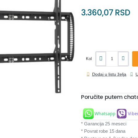
3.360,07 RSD
Kol
Dodaj u listu želja
U
Poručite putem chat
Whatsapp
Vibe
* Garancija 25 meseci
* Povrat robe 15 dana