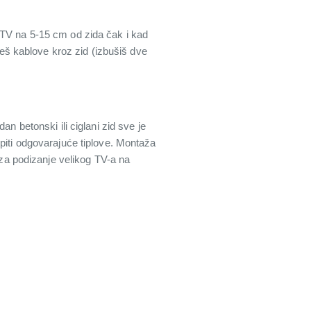
 TV na 5-15 cm od zida čak i kad
deš kablove kroz zid (izbušiš dve
n betonski ili ciglani zid sve je
piti odgovarajuće tiplove. Montaža
 za podizanje velikog TV-a na