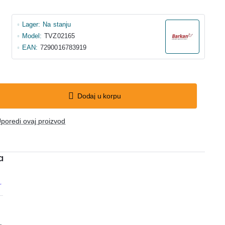
Lager:
Na stanju
Model:
TVZ02165
EAN:
7290016783919
Dodaj u korpu
poredi ovaj proizvod
a
r