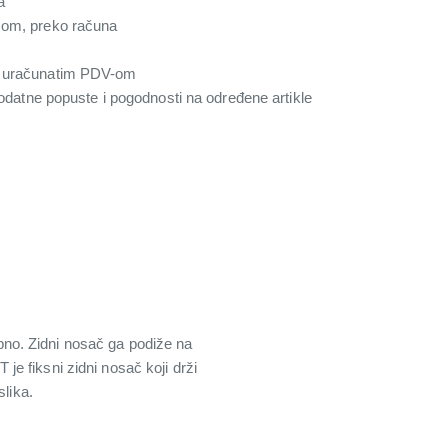
a
com, preko računa
a uračunatim PDV-om
 dodatne popuste i pogodnosti na određene artikle
apno. Zidni nosač ga podiže na
e fiksni zidni nosač koji drži
slika.