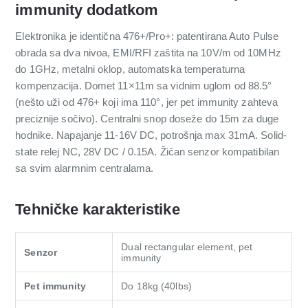
immunity dodatkom
Elektronika je identična 476+/Pro+: patentirana Auto Pulse
obrada sa dva nivoa, EMI/RFI zaštita na 10V/m od 10MHz
do 1GHz, metalni oklop, automatska temperaturna
kompenzacija. Domet 11×11m sa vidnim uglom od 88.5°
(nešto uži od 476+ koji ima 110°, jer pet immunity zahteva
preciznije sočivo). Centralni snop doseže do 15m za duge
hodnike. Napajanje 11-16V DC, potrošnja max 31mA. Solid-
state relej NC, 28V DC / 0.15A. Žičan senzor kompatibilan
sa svim alarmnim centralama.
Tehničke karakteristike
Dual rectangular element, pet
Senzor
immunity
Pet immunity
Do 18kg (40lbs)