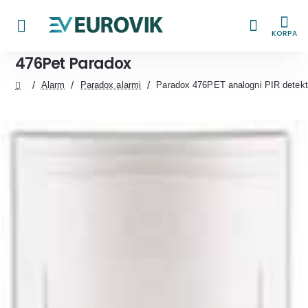
KORPA
476Pet Paradox
Alarm
Paradox alarmi
Paradox 476PET analogni PIR detekt
home