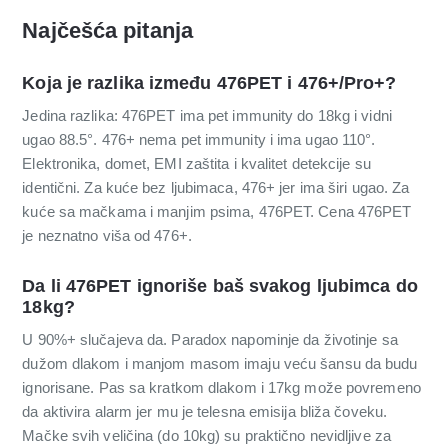
Najčešća pitanja
Koja je razlika između 476PET i 476+/Pro+?
Jedina razlika: 476PET ima pet immunity do 18kg i vidni
ugao 88.5°. 476+ nema pet immunity i ima ugao 110°.
Elektronika, domet, EMI zaštita i kvalitet detekcije su
identični. Za kuće bez ljubimaca, 476+ jer ima širi ugao. Za
kuće sa mačkama i manjim psima, 476PET. Cena 476PET
je neznatno viša od 476+.
Da li 476PET ignoriše baš svakog ljubimca do
18kg?
U 90%+ slučajeva da. Paradox napominje da životinje sa
dužom dlakom i manjom masom imaju veću šansu da budu
ignorisane. Pas sa kratkom dlakom i 17kg može povremeno
da aktivira alarm jer mu je telesna emisija bliža čoveku.
Mačke svih veličina (do 10kg) su praktično nevidljive za