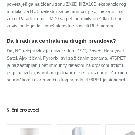
povezuješ ga na žičanu zonu ZX8D ili ZX16D ekspanzionog
modula. Za BUS detektor sa pet immunity koji ne zauzima
zonu, Paradox nudi DM70 sa pet immunity do 40kg. Izbor
zavisi od toga da li imaš slobodne zone ili BUS adrese.
Da li radi sa centralama drugih brendova?
Da, NC relejni izlaz je univerzalan. DSC, Bosch, Honeywell,
Satel, Ajax žičani, Pyronix, svi sa žičanim zonama. 476PET
je najzastupljeniji pet immunity detektor na srpskom tržištu
jer je pouzdan, isproban godinama i košta razumno. Za kuću
sa mačkom i alarmom bilo kog brenda, 476PET je standard.
Slični proizvodi