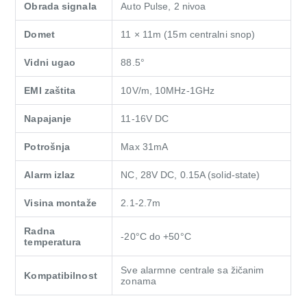
Obrada signala
Auto Pulse, 2 nivoa
Domet
11 × 11m (15m centralni snop)
Vidni ugao
88.5°
EMI zaštita
10V/m, 10MHz-1GHz
Napajanje
11-16V DC
Potrošnja
Max 31mA
Alarm izlaz
NC, 28V DC, 0.15A (solid-state)
Visina montaže
2.1-2.7m
Radna
-20°C do +50°C
temperatura
Sve alarmne centrale sa žičanim
Kompatibilnost
zonama