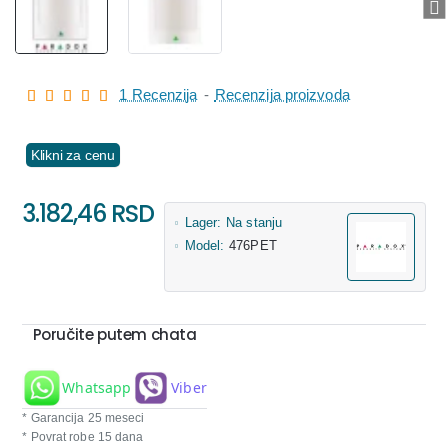
1 Recenzija
-
Recenzija proizvoda
Klikni za cenu
3.182,46 RSD
Lager:
Na stanju
Model:
476PET
Poručite putem chata
Whatsapp
Viber
* Garancija 25 meseci
* Povrat robe 15 dana