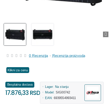
0 Recenzija
-
Recenzija proizvoda
Klikni za cenu
Besplatna dostava
Lager:
Na stanju
17.876,33 RSD
Model:
SIG00742
EAN:
6939554993411