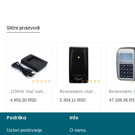
Slični proizvodi
125KHz čitač kartica sa USB
Beskontaktni čitač kartica AR-723UBR Black
4.855,30 RSD
5.304,11 RSD
47.328,95 R
Podrška
Info
Uslovi poslovanja
O nama