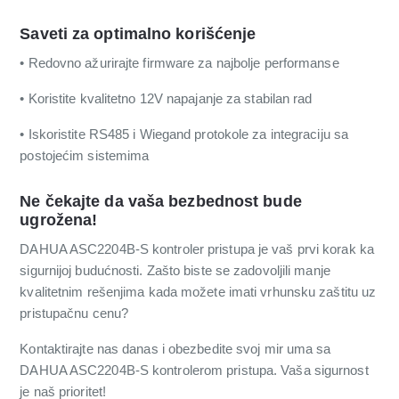
Saveti za optimalno korišćenje
• Redovno ažurirajte firmware za najbolje performanse
• Koristite kvalitetno 12V napajanje za stabilan rad
• Iskoristite RS485 i Wiegand protokole za integraciju sa
postojećim sistemima
Ne čekajte da vaša bezbednost bude
ugrožena!
DAHUA ASC2204B-S kontroler pristupa je vaš prvi korak ka
sigurnijoj budućnosti. Zašto biste se zadovoljili manje
kvalitetnim rešenjima kada možete imati vrhunsku zaštitu uz
pristupačnu cenu?
Kontaktirajte nas danas i obezbedite svoj mir uma sa
DAHUA ASC2204B-S kontrolerom pristupa. Vaša sigurnost
je naš prioritet!