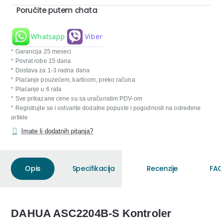
Poručite putem chata
Whatsapp
Viber
* Garancija 25 meseci
* Povrat robe 15 dana
* Dostava za 1-3 radna dana
* Plaćanje pouzećem, karticom, preko računa
* Plaćanje u 6 rata
* Sve prikazane cene su sa uračunatim PDV-om
* Registrujte se i ostvarite dodatne popuste i pogodnosti na određene
artikle
Imate li dodatnih pitanja?
Opis
Specifikacija
Recenzije
FAQ
DAHUA ASC2204B-S Kontroler