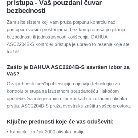
pristupa - Vaš pouzdani čuvar
bezbednosti
Zamislite sistem koji vam pruža potpunu kontrolu nad
pristupom vašim prostorijama, bez kompromisa po pitanju
bezbednosti ili jednostavnosti korišćenja. DAHUA
ASC2204B-S kontroler pristupa je upravo to rešenje koje ste
tražili!
Zašto je DAHUA ASC2204B-S savršen izbor za
vas?
Ovaj vrhunski uređaj objedinjuje najnoviju tehnologiju za
kontrolu pristupa sa izuzetnom pouzdanošću i lakoćom
upotrebe. Sa integrisanim čitačem kartica i čitačem otisaka
prstiju, ASC2204B-S pruža dvostruku zaštitu vašeg prostora.
Ključne prednosti koje će vas oduševiti:
• Kapacitet za čak 3000 otisaka prstiju