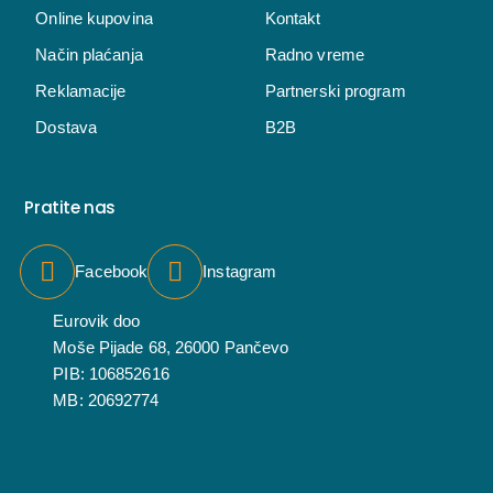
Online kupovina
Kontakt
Način plaćanja
Radno vreme
Reklamacije
Partnerski program
Dostava
B2B
Pratite nas
Facebook
Instagram
Eurovik doo
Moše Pijade 68, 26000 Pančevo
PIB: 106852616
MB: 20692774