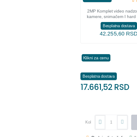
2MP Komplet video nadzo
kamere, snimačem I hard
Besplatna dostava
42.255,60 RS
Klikni za cenu
Besplatna dostava
17.661,52 RSD
Kol