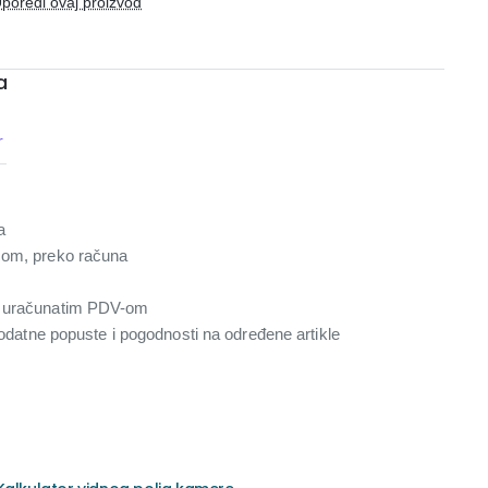
poredi ovaj proizvod
a
r
a
com, preko računa
a uračunatim PDV-om
 dodatne popuste i pogodnosti na određene artikle