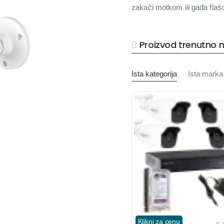
zakači motkom ili gađa flaš
Proizvod trenutno n
Ista kategorija
Ista marka
Klikni za cenu