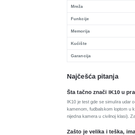
Mreža
Funkcije
Memorija
Kućište
Garancija
Najčešća pitanja
Šta tačno znači IK10 u pr
IK10 je test gde se simulira udar 
kamenom, fudbalskom loptom u kuć
nijedna kamera u civilnoj klasi). Z
Zašto je velika i teška, ima