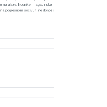
ide na ulaze, hodnike, magacinske
ja na pogrešnom sočivu ti ne donosi