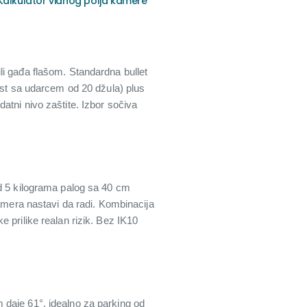
Kalkulator vidnog polja kamere
li gađa flašom. Standardna bullet
est sa udarcem od 20 džula) plus
atni nivo zaštite. Izbor sočiva
od 5 kilograma palog sa 40 cm
kamera nastavi da radi. Kombinacija
 prilike realan rizik. Bez IK10
 daje 61°, idealno za parking od