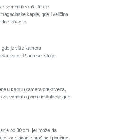
 pomeri ili sruši, što je
 magacinske kapije, gde i veličina
idne lokacije.
 gde je više kamera
reko jedne IP adrese, što je
ene u kadru (kamera prekrivena,
o za vandal otporne instalacije gde
 manje od 30 cm, jer može da
eci za skidanje prašine i paučine.