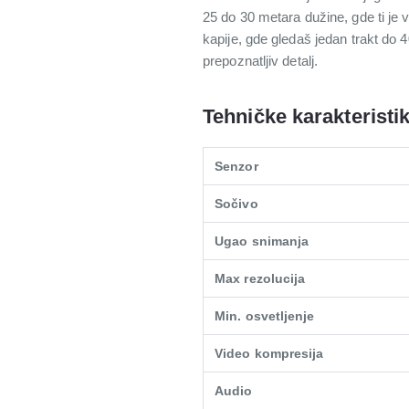
25 do 30 metara dužine, gde ti je
kapije, gde gledaš jedan trakt do 
prepoznatljiv detalj.
Tehničke karakteristi
Senzor
Sočivo
Ugao snimanja
Max rezolucija
Min. osvetljenje
Video kompresija
Audio