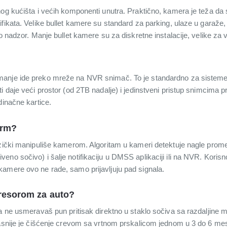
og kućišta i većih komponenti unutra. Praktično, kamera je teža da se
fikata. Velike bullet kamere su standard za parking, ulaze u garaže,
o nadzor. Manje bullet kamere su za diskretne instalacije, velike za v
manje ide preko mreže na NVR snimač. To je standardno za sisteme
i daje veći prostor (od 2TB nadalje) i jedinstveni pristup snimcima p
dinačne kartice.
arm?
izički manipuliše kamerom. Algoritam u kameri detektuje nagle prom
no sočivo) i šalje notifikaciju u DMSS aplikaciji ili na NVR. Korisn
amere ovo ne rade, samo prijavljuju pad signala.
presorom za auto?
da ne usmeravaš pun pritisak direktno u staklo sočiva sa razdaljine
kasnije je čišćenje crevom sa vrtnom prskalicom jednom u 3 do 6 mes