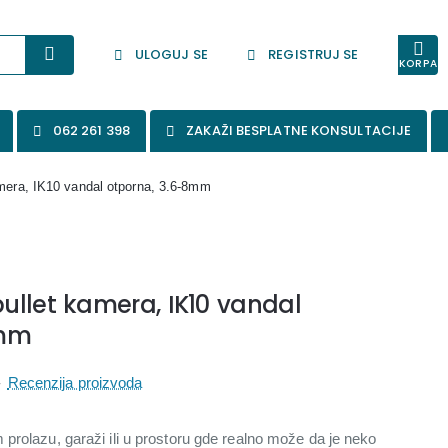
ULOGUJ SE
REGISTRUJ SE
KORPA
062 261 398
ZAKAŽI BESPLATNE KONSULTACIJE
mera, IK10 vandal otporna, 3.6-8mm
ullet kamera, IK10 vandal
8mm
-
Recenzija proizvoda
prolazu, garaži ili u prostoru gde realno može da je neko