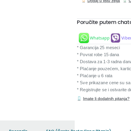
Dodaj u listu želja
U
Poručite putem chat
Whatsapp
Vibe
* Garancija 25 meseci
* Povrat robe 15 dana
* Dostava za 1-3 radna dan
* Plaćanje pouzećem, karti
* Plaćanje u 6 rata
* Sve prikazane cene su s
* Registrujte se i ostvarite
Imate li dodatnih pitanja?