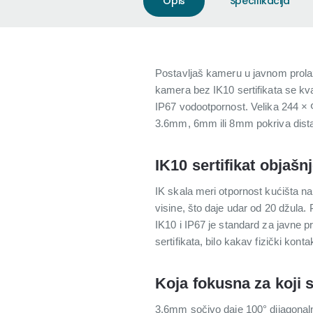
Opis
Specifikacija
Postavljaš kameru u javnom prolaz
kamera bez IK10 sertifikata se kva
IP67 vodootpornost. Velika 244 × Φ
3.6mm, 6mm ili 8mm pokriva dist
IK10 sertifikat objašn
IK skala meri otpornost kućišta n
visine, što daje udar od 20 džula.
IK10 i IP67 je standard za javne p
sertifikata, bilo kakav fizički kon
Koja fokusna za koji s
3.6mm sočivo daje 100° dijagonaln