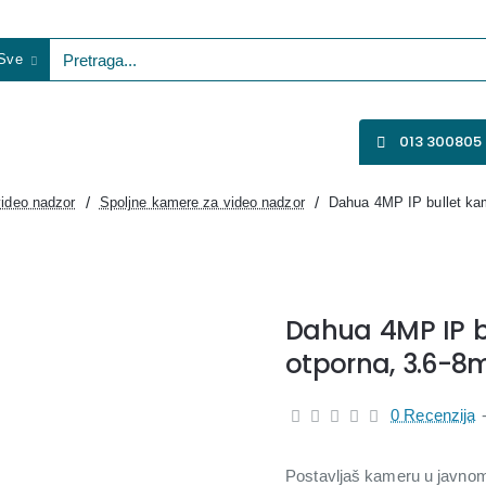
Sve
etraga...
VENTILATORI
WIFI KAMERE
SVE ZA VIDEO NADZOR
013 300805
ideo nadzor
Spoljne kamere za video nadzor
Dahua 4MP IP bullet ka
Dahua 4MP IP b
otporna, 3.6-
0 Recenzija
Postavljaš kameru u javnom 