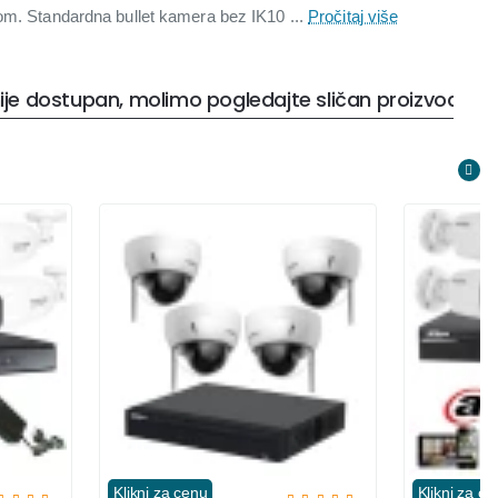
om. Standardna bullet kamera bez IK10 ...
Pročitaj više
ije dostupan, molimo pogledajte sličan proizvod
Klikni za cenu
Klikni za ce