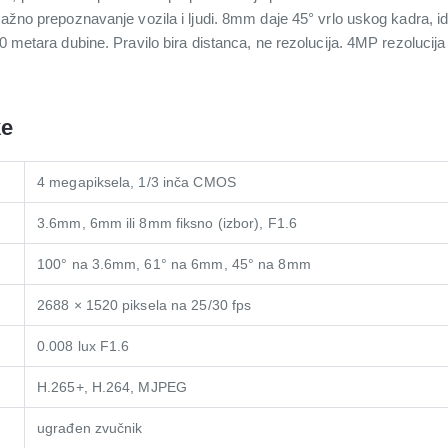
 važno prepoznavanje vozila i ljudi. 8mm daje 45° vrlo uskog kadra, 
40 metara dubine. Pravilo bira distanca, ne rezolucija. 4MP rezoluci
ke
4 megapiksela, 1/3 inča CMOS
3.6mm, 6mm ili 8mm fiksno (izbor), F1.6
100° na 3.6mm, 61° na 6mm, 45° na 8mm
2688 × 1520 piksela na 25/30 fps
0.008 lux F1.6
H.265+, H.264, MJPEG
ugrađen zvučnik