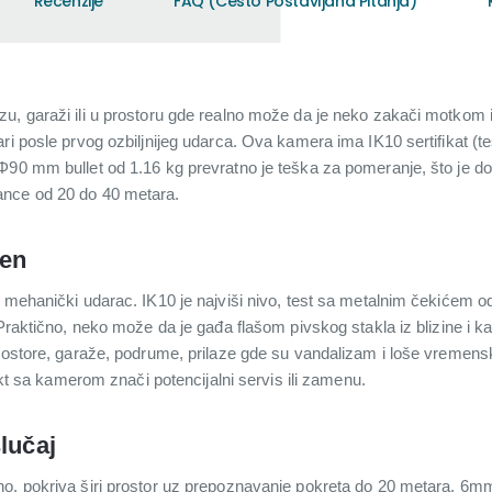
Recenzije
FAQ (Često Postavljana Pitanja)
u, garaži ili u prostoru gde realno može da je neko zakači motkom i
ri posle prvog ozbiljnijeg udarca. Ova kamera ima IK10 sertifikat (t
90 mm bullet od 1.16 kg prevratno je teška za pomeranje, što je dod
ance od 20 do 40 metara.
jen
a mehanički udarac. IK10 je najviši nivo, test sa metalnim čekićem 
 Praktično, neko može da je gađa flašom pivskog stakla iz blizine i 
rostore, garaže, podrume, prilaze gde su vandalizam i loše vremenske
takt sa kamerom znači potencijalni servis ili zamenu.
lučaj
o, pokriva širi prostor uz prepoznavanje pokreta do 20 metara. 6mm