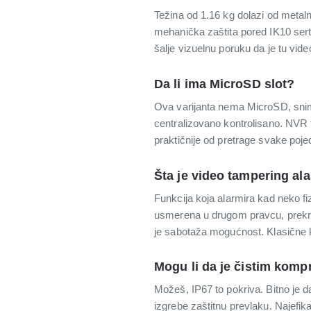
Težina od 1.16 kg dolazi od metaln
mehanička zaštita pored IK10 serti
šalje vizuelnu poruku da je tu vide
Da li ima MicroSD slot?
Ova varijanta nema MicroSD, sni
centralizovano kontrolisano. NVR t
praktičnije od pretrage svake poje
Šta je video tampering al
Funkcija koja alarmira kad neko f
usmerena u drugom pravcu, prekrive
je sabotaža mogućnost. Klasične k
Mogu li da je čistim kom
Možeš, IP67 to pokriva. Bitno je 
izgrebe zaštitnu prevlaku. Najefi