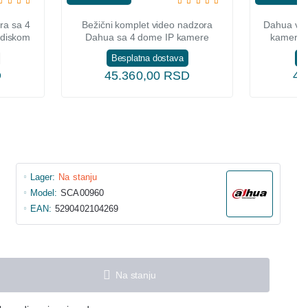
ra sa 4
Bežični komplet video nadzora
Dahua vid
 diskom
Dahua sa 4 dome IP kamere
kamere 
Besplatna dostava
B
D
45.360,00 RSD
47
Lager:
Na stanju
Model:
SCA00960
EAN:
5290402104269
Na stanju