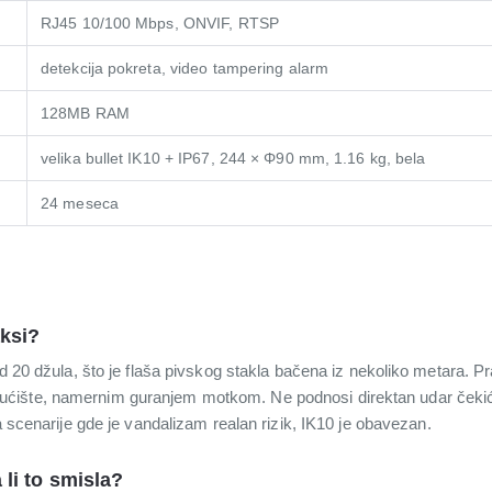
RJ45 10/100 Mbps, ONVIF, RTSP
detekcija pokreta, video tampering alarm
128MB RAM
velika bullet IK10 + IP67, 244 × Φ90 mm, 1.16 kg, bela
24 meseca
aksi?
od 20 džula, što je flaša pivskog stakla bačena iz nekoliko metara. 
ište, namernim guranjem motkom. Ne podnosi direktan udar čekiće
a scenarije gde je vandalizam realan rizik, IK10 je obavezan.
 li to smisla?