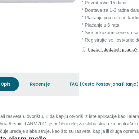
* Povrat robe 15 dana
* Dostava za 1-3 radna dan
* Plaćanje pouzećem, karti
* Plaćanje u 6 rata
* Sve prikazane cene su s
* Registrujte se i ostvarite
Imate li dodatnih pitanja?
Opis
Recenzije
FAQ (Često Postavljana Pitanja)
 rasveta u dvorištu, ili da kapiju otvoriš iz iste aplikacije kao i alar
hua Airshield ARM7011 je bežični relej za slabu struju za unutrašn
čuje uređaje slabe struje, kao što su rasveta, kapija ili druga oprema
 šta alarm može