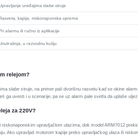
Upravljanje uređajima slabe struje
Rasveta, kapija, niskonaponska oprema
Pri alarmu ili ručno iz aplikacije
Unutrašnja, u razvodnu kutiju
im relejom?
ima slabe struje, na primer pali dvorišnu rasvetu kad se okine alarm,
š ga uvesti i u scenarije, pa se uz alarm pale svetla da uplaše ulj
eleja za 220V?
i niskonaponskim upravljačkim ulazima, dok model ARM7012 preki
truju. Ako upravljaš motorom kapije preko upravljačkog ulaza ili ni