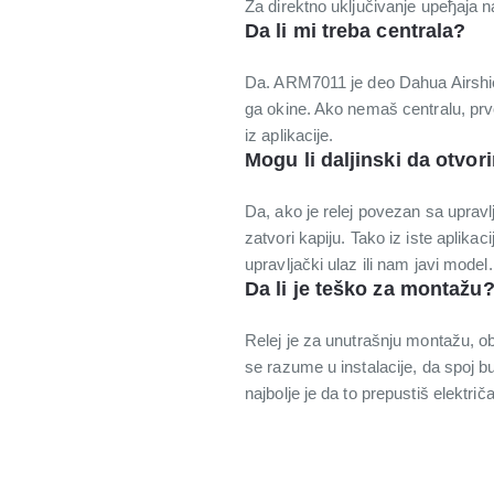
Za direktno uključivanje uређaja
Da li mi treba centrala?
Da. ARM7011 je deo Dahua Airshie
ga okine. Ako nemaš centralu, prvo
iz aplikacije.
Mogu li daljinski da otvor
Da, ako je relej povezan sa upravlj
zatvori kapiju. Tako iz iste aplik
upravljački ulaz ili nam javi model.
Da li je teško za montažu
Relej je za unutrašnju montažu, ob
se razume u instalacije, da spoj b
najbolje je da to prepustiš električa