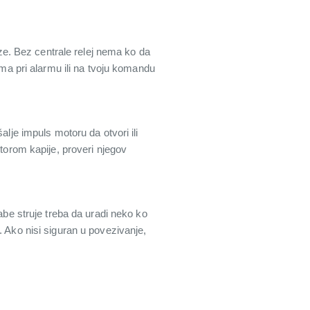
e. Bez centrale relej nema ko da
ima pri alarmu ili na tvoju komandu
alje impuls motoru da otvori ili
otorom kapije, proveri njegov
abe struje treba da uradi neko ko
. Ako nisi siguran u povezivanje,