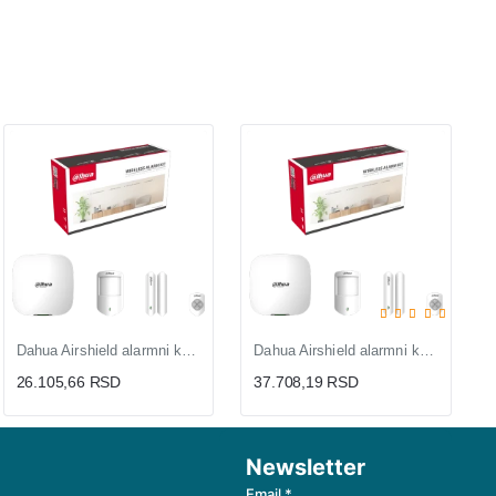
Dahua Airshield alarmni komplet sa centralom ARC3000H GW2
Dahua Airshield alarmni komplet sa vrhunskom centralom ARC3000H FW2
26.105,66 RSD
37.708,19 RSD