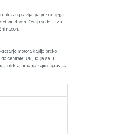
centrala upravlja, pa preko njega
o pametnog doma. Ovaj model je za
žni napon.
okretanje motora kapije preko
do centrale. Uključuje se u
iju ili kraj uređaja kojim upravlja.