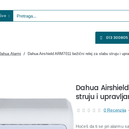
Sve
etraga...
VENTILATORI
WIFI KAMERE
SVE ZA VIDEO NADZOR
013 300805
Dahua Alarmi
Dahua Airshield ARM7011 bežični relej za slabu struju i upra
Dahua Airshield
struju i upravlj
0 Recenzija
Hoćeš da ti se pri alarmu sam