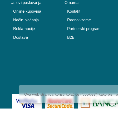
Uslovi poslovanja
O nama
Online kupovina
Kontakt
Način plaćanja
Radno vreme
Reklamacije
Partnerski program
Dostava
B2B
Ova web stranica koristi kolačiće ('cookies') kako bismo