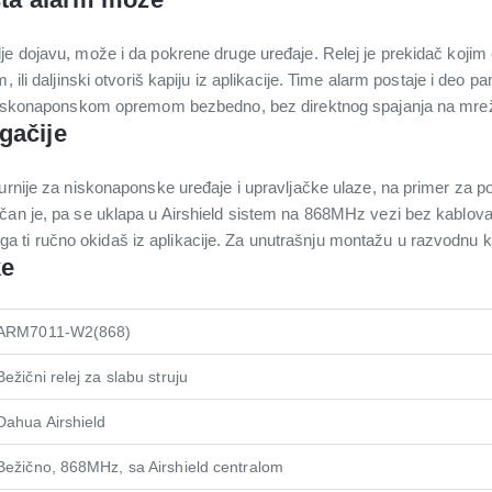
e dojavu, može i da pokrene druge uređaje. Relej je prekidač kojim 
, ili daljinski otvoriš kapiju iz aplikacije. Time alarm postaje i de
a niskonaponskom opremom bezbedno, bez direktnog spajanja na mre
gačije
urnije za niskonaponske uređaje i upravljačke ulaze, na primer za p
čan je, pa se uklapa u Airshield sistem na 868MHz vezi bez kablova 
li ga ti ručno okidaš iz aplikacije. Za unutrašnju montažu u razvodnu kut
ke
ARM7011-W2(868)
Bežični relej za slabu struju
Dahua Airshield
Bežično, 868MHz, sa Airshield centralom