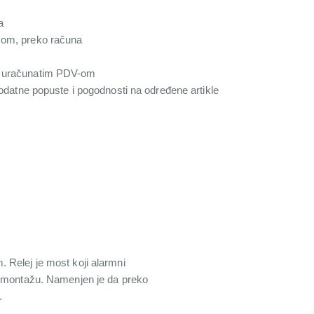
a
com, preko računa
a uračunatim PDV-om
 dodatne popuste i pogodnosti na određene artikle
m. Relej je most koji alarmni
ju montažu. Namenjen je da preko
.