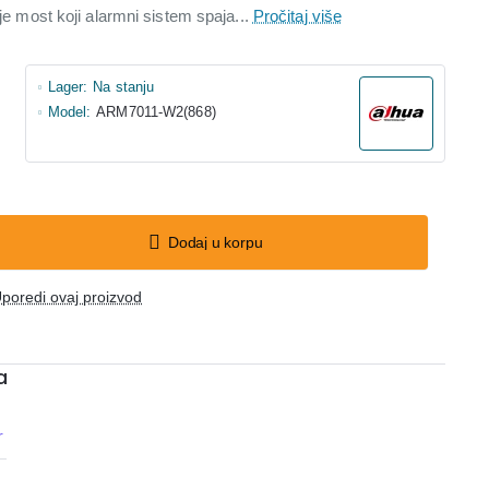
 je most koji alarmni sistem spaja...
Pročitaj više
Lager:
Na stanju
Model:
ARM7011-W2(868)
Dodaj u korpu
poredi ovaj proizvod
a
r