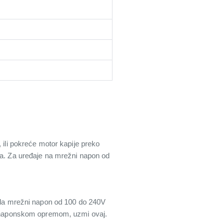
 ili pokreće motor kapije preko
eza. Za uređaje na mrežni napon od
da mrežni napon od 100 do 240V
skonaponskom opremom, uzmi ovaj.