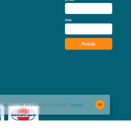
 saglasni ste sa politikom privatnosti.
Podesi
OK