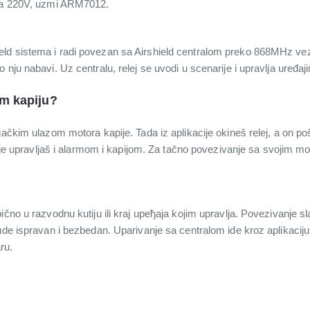
 na 220V, uzmi ARM7012.
ld sistema i radi povezan sa Airshield centralom preko 868MHz vez
 nju nabavi. Uz centralu, relej se uvodi u scenarije i upravlja uređaj
im kapiju?
ačkim ulazom motora kapije. Tada iz aplikacije okineš relej, a on poš
acije upravljaš i alarmom i kapijom. Za tačno povezivanje sa svojim m
?
ično u razvodnu kutiju ili kraj uређaja kojim upravlja. Povezivanje sl
ude ispravan i bezbedan. Uparivanje sa centralom ide kroz aplikaciju
ru.