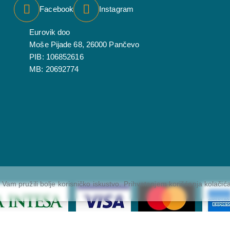
Facebook
Instagram
Eurovik doo
Moše Pijade 68, 26000 Pančevo
PIB: 106852616
MB: 20692774
 Vam pružili bolje korisničko iskustvo. Prihvatanjem korišćenja kolačića
Copyright © 2026 Eurovik. Sva prava zadržana