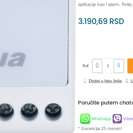
aplikacije kao i alarm. Relej
3.190,69 RSD
Kol
Dodaj u listu želja
U
Poručite putem chat
Whatsapp
Vibe
* Garancija 25 meseci