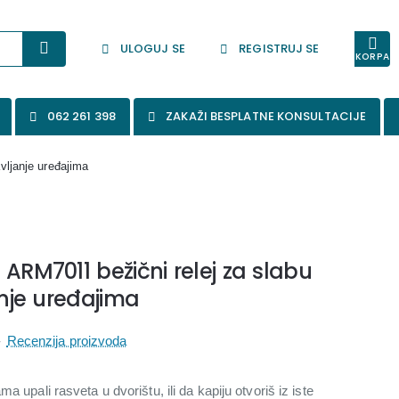
ULOGUJ SE
REGISTRUJ SE
KORPA
062 261 398
ZAKAŽI BESPLATNE KONSULTACIJE
vljanje uređajima
 ARM7011 bežični relej za slabu
anje uređajima
-
Recenzija proizvoda
a upali rasveta u dvorištu, ili da kapiju otvoriš iz iste