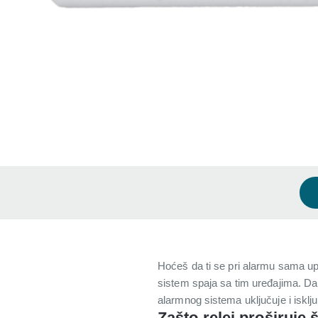
Hoćeš da ti se pri alarmu sama upali
sistem spaja sa tim uređajima. Da
alarmnog sistema uključuje i isklju
Zašto relej proširuje