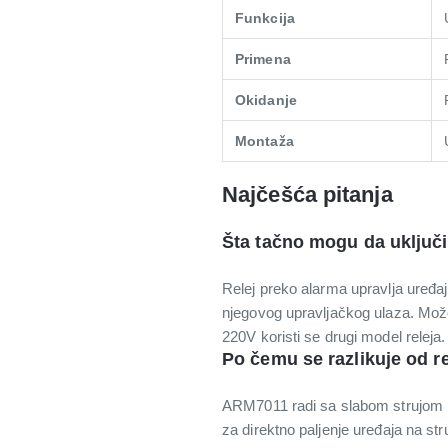
Funkcija
Primena
Okidanje
Montaža
Najčešća pitanja
Šta tačno mogu da uključ
Relej preko alarma upravlja uređaj
njegovog upravljačkog ulaza. Može
220V koristi se drugi model releja.
Po čemu se razlikuje od r
ARM7011 radi sa slabom strujom 
za direktno paljenje uređaja na s