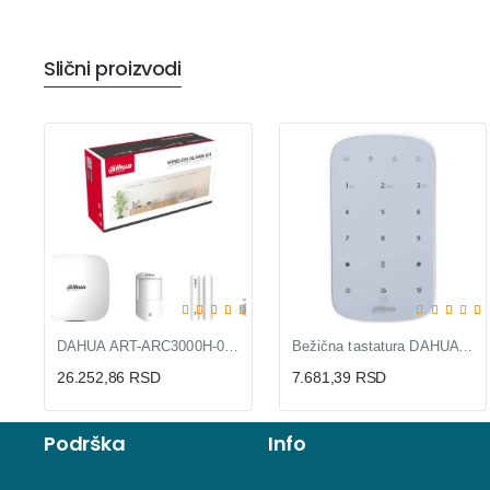
Slični proizvodi
DAHUA ART-ARC3000H-03-GW2(868) Alarm KIT
Bežična tastatura DAHUA ARK30T-W2(868)
26.252,86 RSD
7.681,39 RSD
Podrška
Info