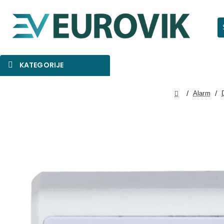
Pr
KATEGORIJE
SNIŽENO
AKCIJA
NOVO
Alarm
home